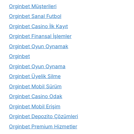
Orginbet Müşterileri
Orginbet Sanal Futbol
Orginbet Casino İlk Kayıt
Orginbet Finansal İşlemler
Orginbet Oyun Oynamak
Orginbet
Orginbet Oyun Oynama
Orginbet Üyelik Silme
Orginbet Mobil Sürüm
Orginbet Casino Odak
Orginbet Mobil Erişim
Orginbet Depozito Çözümleri
Orginbet Premium Hizmetler