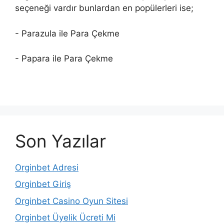
seçeneği vardır bunlardan en popülerleri ise;
- Parazula ile Para Çekme
- Papara ile Para Çekme
Son Yazılar
Orginbet Adresi
Orginbet Giriş
Orginbet Casino Oyun Sitesi
Orginbet Üyelik Ücreti Mi