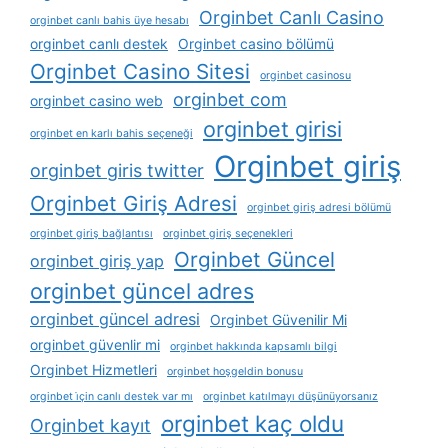
Orginbet Canlı Casino
orginbet canlı bahis üye hesabı
orginbet canlı destek
Orginbet casino bölümü
Orginbet Casino Sitesi
orginbet casinosu
orginbet com
orginbet casino web
orginbet girisi
orginbet en karlı bahis seçeneği
Orginbet giriş
orginbet giris twitter
Orginbet Giriş Adresi
orginbet giriş adresi bölümü
orginbet giriş bağlantısı
orginbet giriş seçenekleri
Orginbet Güncel
orginbet giriş yap
orginbet güncel adres
orginbet güncel adresi
Orginbet Güvenilir Mi
orginbet güvenlir mi
orginbet hakkında kapsamlı bilgi
Orginbet Hizmetleri
orginbet hoşgeldin bonusu
orginbet i̇çin canlı destek var mı
orginbet katılmayı düşünüyorsanız
orginbet kaç oldu
Orginbet kayıt