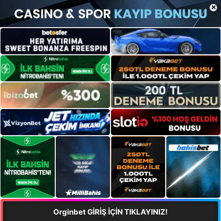
×
Orginbet GİRİŞ İÇİN TIKLAYINIZ!