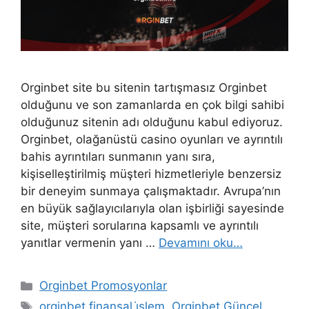
Orginbet site bu sitenin tartışmasız Orginbet
olduğunu ve son zamanlarda en çok bilgi sahibi
olduğunuz sitenin adı olduğunu kabul ediyoruz.
Orginbet, olağanüstü casino oyunları ve ayrıntılı
bahis ayrıntıları sunmanın yanı sıra,
kişiselleştirilmiş müşteri hizmetleriyle benzersiz
bir deneyim sunmaya çalışmaktadır. Avrupa’nın
en büyük sağlayıcılarıyla olan işbirliği sayesinde
site, müşteri sorularına kapsamlı ve ayrıntılı
yanıtlar vermenin yanı …
Devamını oku…
Kategoriler
Orginbet Promosyonlar
Etiketler
orginbet finansal i̇şlem
,
Orginbet Güncel
,