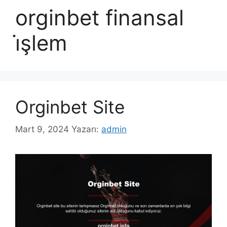
orginbet finansal
i̇şlem
Orginbet Site
Mart 9, 2024
Yazarı:
admin