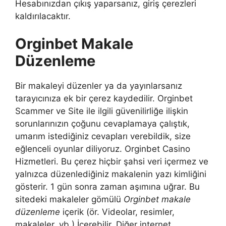
Hesabınızdan çıkış yaparsanız, giriş çerezleri
kaldırılacaktır.
Orginbet Makale
Düzenleme
Bir makaleyi düzenler ya da yayınlarsanız
tarayıcınıza ek bir çerez kaydedilir. Orginbet
Scammer ve Site ile ilgili güvenilirliğe ilişkin
sorunlarınızın çoğunu cevaplamaya çalıştık,
umarım istediğiniz cevapları verebildik, size
eğlenceli oyunlar diliyoruz. Orginbet Casino
Hizmetleri. Bu çerez hiçbir şahsi veri içermez ve
yalnızca düzenlediğiniz makalenin yazı kimliğini
gösterir. 1 gün sonra zaman aşımına uğrar. Bu
sitedeki makaleler gömülü
Orginbet makale
düzenleme
içerik (ör. Videolar, resimler,
makaleler, vb.) İçerebilir. Diğer internet