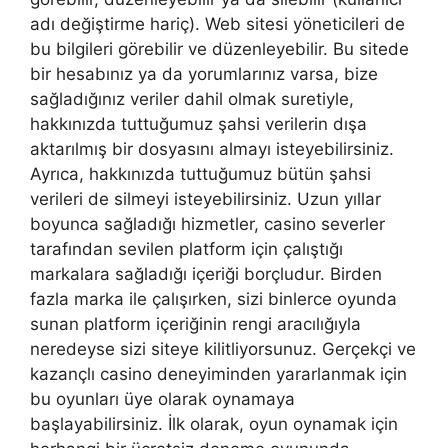
adı değiştirme hariç). Web sitesi yöneticileri de
bu bilgileri görebilir ve düzenleyebilir. Bu sitede
bir hesabınız ya da yorumlarınız varsa, bize
sağladığınız veriler dahil olmak suretiyle,
hakkınızda tuttuğumuz şahsi verilerin dışa
aktarılmış bir dosyasını almayı isteyebilirsiniz.
Ayrıca, hakkınızda tuttuğumuz bütün şahsi
verileri de silmeyi isteyebilirsiniz. Uzun yıllar
boyunca sağladığı hizmetler, casino severler
tarafından sevilen platform için çalıştığı
markalara sağladığı içeriği borçludur. Birden
fazla marka ile çalışırken, sizi binlerce oyunda
sunan platform içeriğinin rengi aracılığıyla
neredeyse sizi siteye kilitliyorsunuz. Gerçekçi ve
kazançlı casino deneyiminden yararlanmak için
bu oyunları üye olarak oynamaya
başlayabilirsiniz. İlk olarak, oyun oynamak için