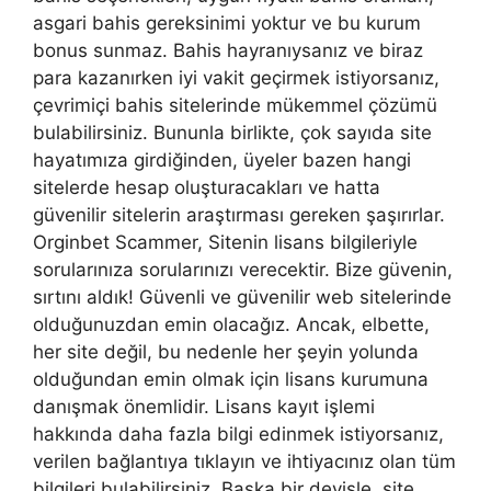
asgari bahis gereksinimi yoktur ve bu kurum
bonus sunmaz. Bahis hayranıysanız ve biraz
para kazanırken iyi vakit geçirmek istiyorsanız,
çevrimiçi bahis sitelerinde mükemmel çözümü
bulabilirsiniz. Bununla birlikte, çok sayıda site
hayatımıza girdiğinden, üyeler bazen hangi
sitelerde hesap oluşturacakları ve hatta
güvenilir sitelerin araştırması gereken şaşırırlar.
Orginbet Scammer, Sitenin lisans bilgileriyle
sorularınıza sorularınızı verecektir. Bize güvenin,
sırtını aldık! Güvenli ve güvenilir web sitelerinde
olduğunuzdan emin olacağız. Ancak, elbette,
her site değil, bu nedenle her şeyin yolunda
olduğundan emin olmak için lisans kurumuna
danışmak önemlidir. Lisans kayıt işlemi
hakkında daha fazla bilgi edinmek istiyorsanız,
verilen bağlantıya tıklayın ve ihtiyacınız olan tüm
bilgileri bulabilirsiniz. Başka bir deyişle, site