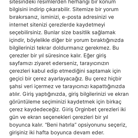
sitesindeki resimlerden herhangi bir konum
bilgisini indirip çıkarabilir. Sitemize bir yorum
bırakırsanız, isminizi, e-posta adresinizi ve
internet sitenizi çerezlerde kaydetmeyi
seçebilirsiniz. Bunlar size basitlik sağlamak
içindir, böylelikle diğer bir yorum bıraktığınızda
bilgilerinizi tekrar doldurmanız gerekmez. Bu
çerezler bir yıl süresince kalır. Eğer giriş
sayfamızı ziyaret ederseniz, tarayıcınızın
çerezleri kabul edip etmediğini saptamak için
geçici bir çerez ayarlayacağız. Bu çerez hiçbir
şahsi veri içermez ve tarayıcınızı kapattığınızda
atılır. Giriş yaptığınızda, giriş bilgilerinizi ve ekran
görüntüleme seçiminizi kaydetmek için birkaç
çerez kaydedeceğiz. Giriş Orginbet çerezleri iki
gün ve ekran seçenekleri çerezleri bir yıl
boyunca kalır. “Beni hatırla” opsiyonunu seçeriz,
girişiniz iki hafta boyunca devam eder.