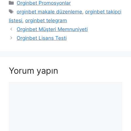
Kategoriler
Orginbet Promosyonlar
Etiketler
orginbet makale düzenleme
,
orginbet takipçi
listesi
,
orginbet telegram
Orginbet Müşteri Memnuniyeti
Orginbet Lisans Testi
Yorum yapın
Yorum