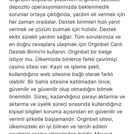
depozito operasyonlarınızda beklenmedik
sorunlar ortaya çıktığında, yardım eli vermek için
her zaman oradalar. Destek birimleri hızlı yanıt
vermek ve çözüm bulmak için hızlıdır. Destek
ekibi sürekli yardım sağlar. Tüm sorularınıza ve
en doğru cevaplara ulaşmak için Orginbet Canlı
Destek Birimi’ni kullanın. Orginbet bir belge
istiyor mu. Ülkemizde binlerce farklı çevrimiçi
casino sitesi var. Kayıt ve işleme şekli,
kullandığınız web sitesine bağlı olarak farklı
olabilir. Bir bahis sitesine katılmadan önce,
güvenilir ve güvenilir olup olmadığını bilmek
önemlidir. Süreç, kazandığınız parayı aktarma ve
aktarma ve üyelik süreci sırasında kullandığınız
kişisel bilgileri koruma açısından en güvenilir ve
verimli şirketle başlamalıdır. Orginbet sitesi,
ülkemizdeki en iyi bilinen ve tercih edilen