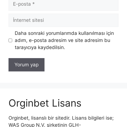
E-
posta
İnternet
sitesi
Daha sonraki yorumlarımda kullanılması için
adım, e-posta adresim ve site adresim bu
tarayıcıya kaydedilsin.
Orginbet Lisans
Orginbet, lisanslı bir sitedir. Lisans bilgileri ise;
WAS Group N.V. şirketinin GLH-