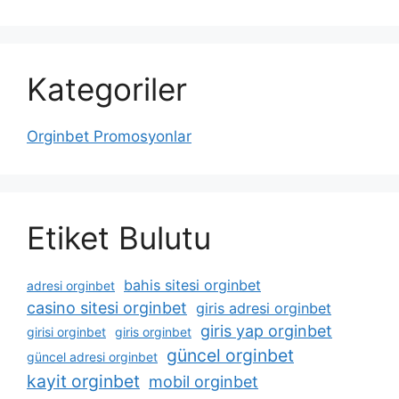
Kategoriler
Orginbet Promosyonlar
Etiket Bulutu
bahis sitesi orginbet
adresi orginbet
casino sitesi orginbet
giris adresi orginbet
giris yap orginbet
girisi orginbet
giris orginbet
güncel orginbet
güncel adresi orginbet
kayit orginbet
mobil orginbet