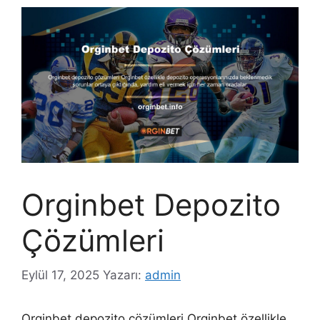
Orginbet Depozito
Çözümleri
Eylül 17, 2025
Yazarı:
admin
Orginbet depozito çözümleri Orginbet özellikle