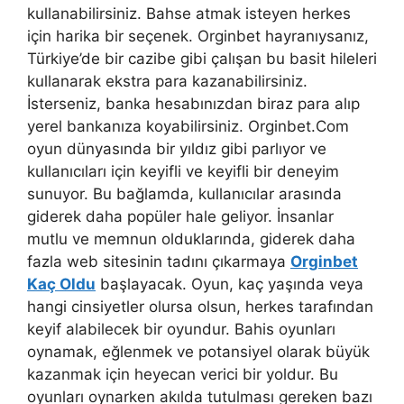
kullanabilirsiniz. Bahse atmak isteyen herkes
için harika bir seçenek. Orginbet hayranıysanız,
Türkiye’de bir cazibe gibi çalışan bu basit hileleri
kullanarak ekstra para kazanabilirsiniz.
İsterseniz, banka hesabınızdan biraz para alıp
yerel bankanıza koyabilirsiniz. Orginbet.Com
oyun dünyasında bir yıldız gibi parlıyor ve
kullanıcıları için keyifli ve keyifli bir deneyim
sunuyor. Bu bağlamda, kullanıcılar arasında
giderek daha popüler hale geliyor. İnsanlar
mutlu ve memnun olduklarında, giderek daha
fazla web sitesinin tadını çıkarmaya
Orginbet
Kaç Oldu
başlayacak. Oyun, kaç yaşında veya
hangi cinsiyetler olursa olsun, herkes tarafından
keyif alabilecek bir oyundur. Bahis oyunları
oynamak, eğlenmek ve potansiyel olarak büyük
kazanmak için heyecan verici bir yoldur. Bu
oyunları oynarken akılda tutulması gereken bazı