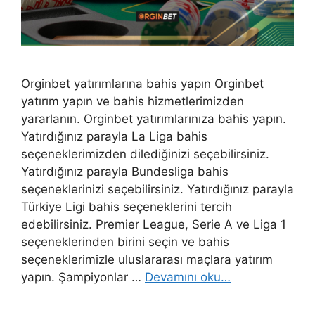
Orginbet yatırımlarına bahis yapın Orginbet
yatırım yapın ve bahis hizmetlerimizden
yararlanın. Orginbet yatırımlarınıza bahis yapın.
Yatırdığınız parayla La Liga bahis
seçeneklerimizden dilediğinizi seçebilirsiniz.
Yatırdığınız parayla Bundesliga bahis
seçeneklerinizi seçebilirsiniz. Yatırdığınız parayla
Türkiye Ligi bahis seçeneklerini tercih
edebilirsiniz. Premier League, Serie A ve Liga 1
seçeneklerinden birini seçin ve bahis
seçeneklerimizle uluslararası maçlara yatırım
yapın. Şampiyonlar …
Devamını oku…