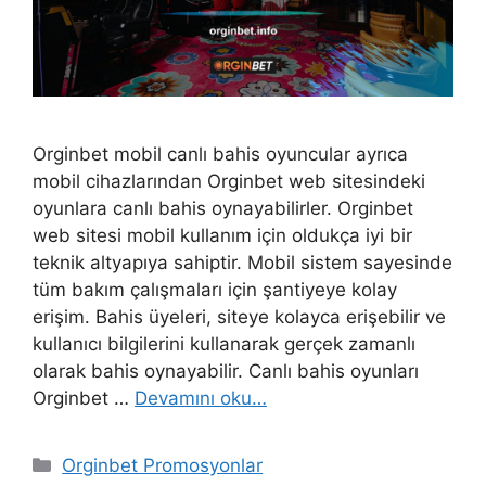
Orginbet mobil canlı bahis oyuncular ayrıca
mobil cihazlarından Orginbet web sitesindeki
oyunlara canlı bahis oynayabilirler. Orginbet
web sitesi mobil kullanım için oldukça iyi bir
teknik altyapıya sahiptir. Mobil sistem sayesinde
tüm bakım çalışmaları için şantiyeye kolay
erişim. Bahis üyeleri, siteye kolayca erişebilir ve
kullanıcı bilgilerini kullanarak gerçek zamanlı
olarak bahis oynayabilir. Canlı bahis oyunları
Orginbet …
Devamını oku…
Kategoriler
Orginbet Promosyonlar