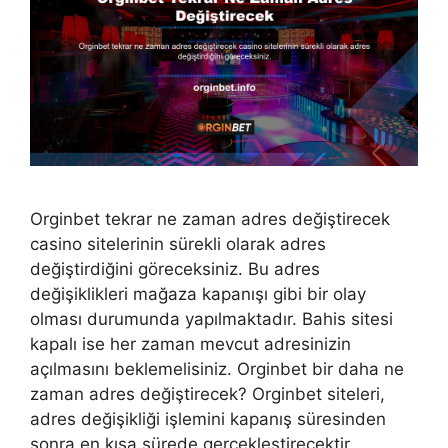
Orginbet tekrar ne zaman adres değiştirecek
casino sitelerinin sürekli olarak adres
değiştirdiğini göreceksiniz. Bu adres
değişiklikleri mağaza kapanışı gibi bir olay
olması durumunda yapılmaktadır. Bahis sitesi
kapalı ise her zaman mevcut adresinizin
açılmasını beklemelisiniz. Orginbet bir daha ne
zaman adres değiştirecek? Orginbet siteleri,
adres değişikliği işlemini kapanış süresinden
sonra en kısa sürede gerçekleştirecektir.