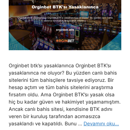
Orginbet btk’sı yasaklanınca Orginbet BTK’sı
yasaklanınca ne oluyor? Bu yüzden canlı bahis
sitelerini tüm bahisçilere tavsiye ediyoruz. Bir
hesap açtım ve tüm bahis sitelerini araştırma
fırsatım oldu. Ama Orginbet BTK’sı yasak olsa
hiç bu kadar güven ve hakimiyet yaşamamıştım.
Ancak canlı bahis sitesi, kendisine BTK adını
veren bir kuruluş tarafından acımasızca
yasaklandı ve kapatıldı. Bunu …
Devamını oku…