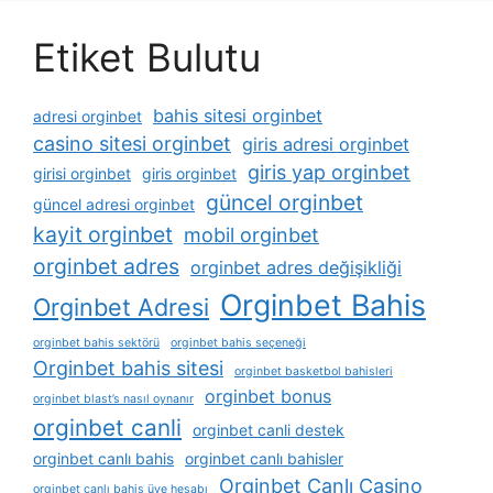
Etiket Bulutu
bahis sitesi orginbet
adresi orginbet
casino sitesi orginbet
giris adresi orginbet
giris yap orginbet
girisi orginbet
giris orginbet
güncel orginbet
güncel adresi orginbet
kayit orginbet
mobil orginbet
orginbet adres
orginbet adres değişikliği
Orginbet Bahis
Orginbet Adresi
orginbet bahis sektörü
orginbet bahis seçeneği
Orginbet bahis sitesi
orginbet basketbol bahisleri
orginbet bonus
orginbet blast’s nasıl oynanır
orginbet canli
orginbet canli destek
orginbet canlı bahis
orginbet canlı bahisler
Orginbet Canlı Casino
orginbet canlı bahis üye hesabı