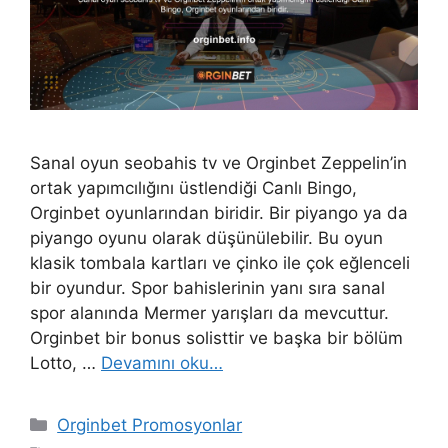
Sanal oyun seobahis tv ve Orginbet Zeppelin’in
ortak yapımcılığını üstlendiği Canlı Bingo,
Orginbet oyunlarından biridir. Bir piyango ya da
piyango oyunu olarak düşünülebilir. Bu oyun
klasik tombala kartları ve çinko ile çok eğlenceli
bir oyundur. Spor bahislerinin yanı sıra sanal
spor alanında Mermer yarışları da mevcuttur.
Orginbet bir bonus solisttir ve başka bir bölüm
Lotto, …
Devamını oku…
Kategoriler
Orginbet Promosyonlar