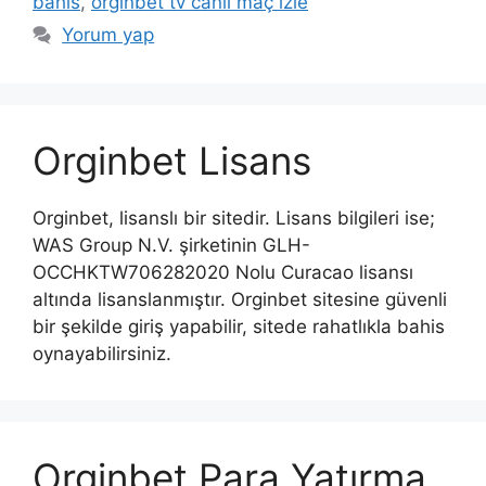
bahis
,
orginbet tv canli maç izle
Yorum yap
Orginbet Lisans
Orginbet, lisanslı bir sitedir. Lisans bilgileri ise;
WAS Group N.V. şirketinin GLH-
OCCHKTW706282020 Nolu Curacao lisansı
altında lisanslanmıştır. Orginbet sitesine güvenli
bir şekilde giriş yapabilir, sitede rahatlıkla bahis
oynayabilirsiniz.
Orginbet Para Yatırma