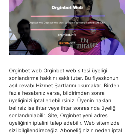
Orginbet web Orginbet web sitesi üyeliği
sonlandırma hakkını saklı tutar. Bu fiyaskonun
asıl cevabı Hizmet Şartlarını okumaktır. Birden
fazla hesabınız varsa, bildirimden sonra
üyeliğinizi iptal edebilirsiniz. Üyenin hakları
belirsiz ise ihtar veya ihtar sonrasında üyeliği
sonlandırılabilir. Site, Orginbet yeni adres
üyeliğinin iptalini talep edebilir. Web sitemizde
sizi bilgilendireceğiz. Aboneliğinizin neden iptal