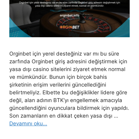
Orginbet için yerel desteğiniz var mı bu süre
zarfında Orginbet giriş adresini değiştirmek için
yasa dışı casino sitelerini ziyaret etmek normal
ve mümkündür. Bunun için birçok bahis
şirketinin erişim verilerini güncellediğini
belirtmeliyiz. Elbette bu değişiklikler lidere göre
değil, alan adının BTK’yı engellemek amacıyla
güncellendiğini oyunculara bildirmek için yapıldı.
Son zamanların en dikkat çeken yasa dışı …
Devamını oku…