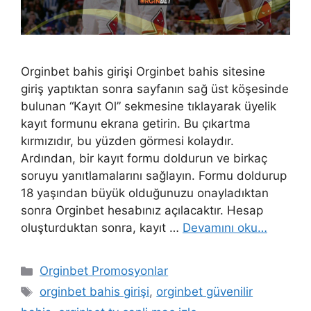
Orginbet bahis girişi Orginbet bahis sitesine
giriş yaptıktan sonra sayfanın sağ üst köşesinde
bulunan “Kayıt Ol” sekmesine tıklayarak üyelik
kayıt formunu ekrana getirin. Bu çıkartma
kırmızıdır, bu yüzden görmesi kolaydır.
Ardından, bir kayıt formu doldurun ve birkaç
soruyu yanıtlamalarını sağlayın. Formu doldurup
18 yaşından büyük olduğunuzu onayladıktan
sonra Orginbet hesabınız açılacaktır. Hesap
oluşturduktan sonra, kayıt …
Devamını oku…
Kategoriler
Orginbet Promosyonlar
Etiketler
orginbet bahis girişi
,
orginbet güvenilir