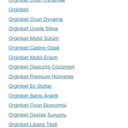
Orginbet
Orginbet Oyun Oynama
Orginbet Üyelik Silme
Orginbet Mobil Sürüm
Orginbet Casino Odak
Orginbet Mobil Erişim
Orginbet Depozito Çözümleri
Orginbet Premium Hizmetler
Orginbet En Slotlar
Orginbet Bahis Aralığı
Orginbet Oyun Ekonomisi
Orginbet Destek Sunumu
Orginbet Lisans Testi