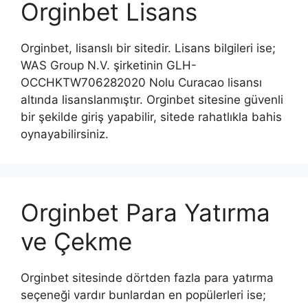
Orginbet Lisans
Orginbet, lisanslı bir sitedir. Lisans bilgileri ise;
WAS Group N.V. şirketinin GLH-
OCCHKTW706282020 Nolu Curacao lisansı
altında lisanslanmıştır. Orginbet sitesine güvenli
bir şekilde giriş yapabilir, sitede rahatlıkla bahis
oynayabilirsiniz.
Orginbet Para Yatırma
ve Çekme
Orginbet sitesinde dörtden fazla para yatırma
seçeneği vardır bunlardan en popülerleri ise;