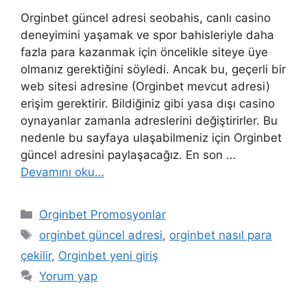
Orginbet güncel adresi seobahis, canlı casino
deneyimini yaşamak ve spor bahisleriyle daha
fazla para kazanmak için öncelikle siteye üye
olmanız gerektiğini söyledi. Ancak bu, geçerli bir
web sitesi adresine (Orginbet mevcut adresi)
erişim gerektirir. Bildiğiniz gibi yasa dışı casino
oynayanlar zamanla adreslerini değiştirirler. Bu
nedenle bu sayfaya ulaşabilmeniz için Orginbet
güncel adresini paylaşacağız. En son …
Devamını oku…
Kategoriler
Orginbet Promosyonlar
Etiketler
orginbet güncel adresi
,
orginbet nasıl para
çekilir
,
Orginbet yeni giriş
Yorum yap