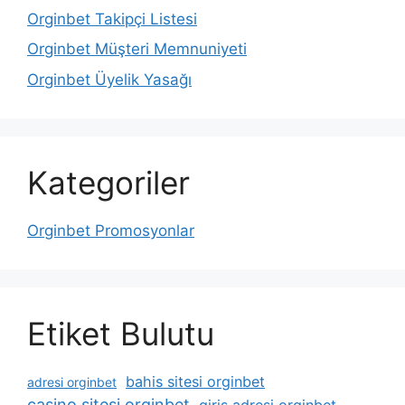
Orginbet Takipçi Listesi
Orginbet Müşteri Memnuniyeti
Orginbet Üyelik Yasağı
Kategoriler
Orginbet Promosyonlar
Etiket Bulutu
bahis sitesi orginbet
adresi orginbet
casino sitesi orginbet
giris adresi orginbet