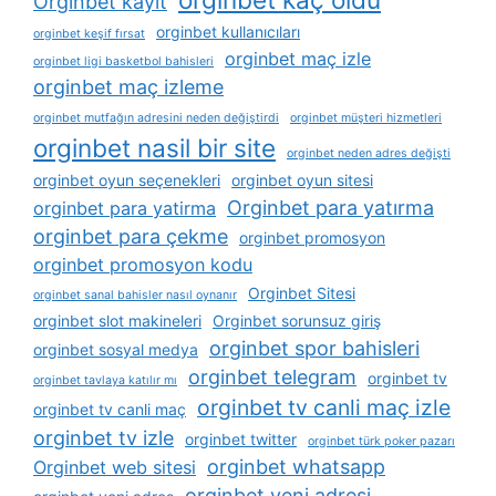
Orginbet kayıt
orginbet kullanıcıları
orginbet keşif fırsat
orginbet maç izle
orginbet ligi basketbol bahisleri
orginbet maç izleme
orginbet mutfağın adresini neden değiştirdi
orginbet müşteri hizmetleri
orginbet nasil bir site
orginbet neden adres değişti
orginbet oyun seçenekleri
orginbet oyun sitesi
Orginbet para yatırma
orginbet para yatirma
orginbet para çekme
orginbet promosyon
orginbet promosyon kodu
Orginbet Sitesi
orginbet sanal bahisler nasıl oynanır
orginbet slot makineleri
Orginbet sorunsuz giriş
orginbet spor bahisleri
orginbet sosyal medya
orginbet telegram
orginbet tv
orginbet tavlaya katılır mı
orginbet tv canli maç izle
orginbet tv canli maç
orginbet tv izle
orginbet twitter
orginbet türk poker pazarı
orginbet whatsapp
Orginbet web sitesi
orginbet yeni adresi