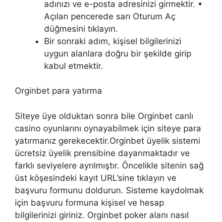
adınızı ve e-posta adresinizi girmektir. •
Açılan pencerede sarı Oturum Aç
düğmesini tıklayın.
Bir sonraki adım, kişisel bilgilerinizi
uygun alanlara doğru bir şekilde girip
kabul etmektir.
Orginbet para yatırma
Siteye üye olduktan sonra bile Orginbet canlı
casino oyunlarını oynayabilmek için siteye para
yatırmanız gerekecektir.Orginbet üyelik sistemi
ücretsiz üyelik prensibine dayanmaktadır ve
farklı seviyelere ayrılmıştır. Öncelikle sitenin sağ
üst köşesindeki kayıt URL’sine tıklayın ve
başvuru formunu doldurun. Sisteme kaydolmak
için başvuru formuna kişisel ve hesap
bilgilerinizi giriniz. Orginbet poker alanı nasıl