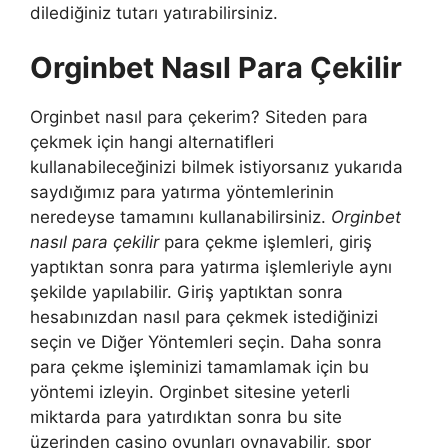
dilediğiniz tutarı yatırabilirsiniz.
Orginbet Nasıl Para Çekilir
Orginbet nasıl para çekerim? Siteden para
çekmek için hangi alternatifleri
kullanabileceğinizi bilmek istiyorsanız yukarıda
saydığımız para yatırma yöntemlerinin
neredeyse tamamını kullanabilirsiniz.
Orginbet
nasıl para çekilir
para çekme işlemleri, giriş
yaptıktan sonra para yatırma işlemleriyle aynı
şekilde yapılabilir. Giriş yaptıktan sonra
hesabınızdan nasıl para çekmek istediğinizi
seçin ve Diğer Yöntemleri seçin. Daha sonra
para çekme işleminizi tamamlamak için bu
yöntemi izleyin. Orginbet sitesine yeterli
miktarda para yatırdıktan sonra bu site
üzerinden casino oyunları oynayabilir, spor