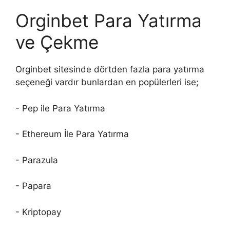
Orginbet Para Yatırma
ve Çekme
Orginbet sitesinde dörtden fazla para yatırma
seçeneği vardır bunlardan en popülerleri ise;
- Pep ile Para Yatırma
- Ethereum İle Para Yatırma
- Parazula
- Papara
- Kriptopay