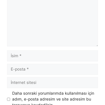
İsim
E-
posta
İnternet
sitesi
Daha sonraki yorumlarımda kullanılması için
adım, e-posta adresim ve site adresim bu
tarayıcıya kaydedilsin.