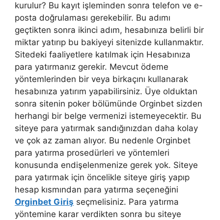
kurulur? Bu kayıt işleminden sonra telefon ve e-
posta doğrulaması gerekebilir. Bu adımı
geçtikten sonra ikinci adım, hesabınıza belirli bir
miktar yatırıp bu bakiyeyi sitenizde kullanmaktır.
Sitedeki faaliyetlere katılmak için Hesabınıza
para yatırmanız gerekir. Mevcut ödeme
yöntemlerinden bir veya birkaçını kullanarak
hesabınıza yatırım yapabilirsiniz. Üye olduktan
sonra sitenin poker bölümünde Orginbet sizden
herhangi bir belge vermenizi istemeyecektir. Bu
siteye para yatırmak sandığınızdan daha kolay
ve çok az zaman alıyor. Bu nedenle Orginbet
para yatırma prosedürleri ve yöntemleri
konusunda endişelenmenize gerek yok. Siteye
para yatırmak için öncelikle siteye giriş yapıp
hesap kısmından para yatırma seçeneğini
Orginbet Giriş
seçmelisiniz. Para yatırma
yöntemine karar verdikten sonra bu siteye