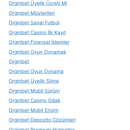
Orginbet Üyelik Ücreti Mi
Orginbet Müşterileri
Orginbet Sanal Futbol
Orginbet Casino İlk Kayıt
Orginbet Finansal İşlemler
Orginbet Oyun Oynamak
Orginbet
Orginbet Oyun Oynama
Orginbet Üyelik Silme
Orginbet Mobil Sürüm
Orginbet Casino Odak
Orginbet Mobil Erişim
Orginbet Depozito Çözümleri
Orginbet Premium Hizmetler