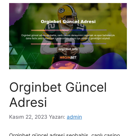
Orginbet Güncel
Adresi
Kasım 22, 2023
Yazarı:
admin
Orginbet güncel adresi seobahis, canlı casino