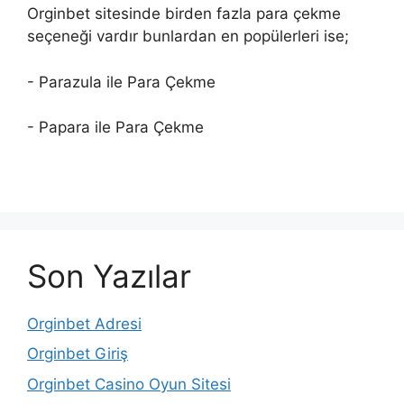
Orginbet sitesinde birden fazla para çekme
seçeneği vardır bunlardan en popülerleri ise;
- Parazula ile Para Çekme
- Papara ile Para Çekme
Son Yazılar
Orginbet Adresi
Orginbet Giriş
Orginbet Casino Oyun Sitesi