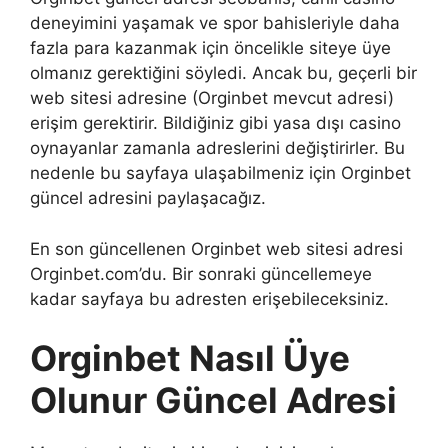
deneyimini yaşamak ve spor bahisleriyle daha
fazla para kazanmak için öncelikle siteye üye
olmanız gerektiğini söyledi. Ancak bu, geçerli bir
web sitesi adresine (Orginbet mevcut adresi)
erişim gerektirir. Bildiğiniz gibi yasa dışı casino
oynayanlar zamanla adreslerini değiştirirler. Bu
nedenle bu sayfaya ulaşabilmeniz için Orginbet
güncel adresini paylaşacağız.
En son güncellenen Orginbet web sitesi adresi
Orginbet.com’du. Bir sonraki güncellemeye
kadar sayfaya bu adresten erişebileceksiniz.
Orginbet Nasıl Üye
Olunur Güncel Adresi