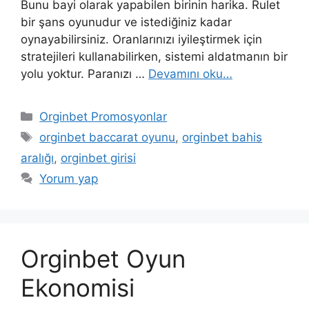
Bunu bayi olarak yapabilen birinin harika. Rulet
bir şans oyunudur ve istediğiniz kadar
oynayabilirsiniz. Oranlarınızı iyileştirmek için
stratejileri kullanabilirken, sistemi aldatmanın bir
yolu yoktur. Paranızı …
Devamını oku…
Kategoriler
Orginbet Promosyonlar
Etiketler
orginbet baccarat oyunu
,
orginbet bahis
aralığı
,
orginbet girisi
Yorum yap
Orginbet Oyun
Ekonomisi