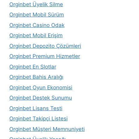
Orginbet Üyelik Silme
Orginbet Mobil Sürüm
Orginbet Casino Odak
Orginbet Mobil Erişim
Orginbet Depozito Çözümleri
Orginbet Premium Hizmetler
Orginbet En Slotlar
Orginbet Bahis Aralığı
Orginbet Oyun Ekonomisi
Orginbet Destek Sunumu
Orginbet Lisans Testi
Orginbet Takipçi Listesi
Orginbet Müşteri Memnuniyeti