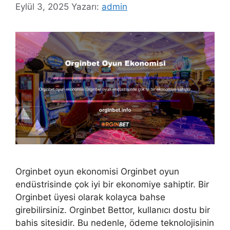
Eylül 3, 2025
Yazarı:
admin
Orginbet oyun ekonomisi Orginbet oyun
endüstrisinde çok iyi bir ekonomiye sahiptir. Bir
Orginbet üyesi olarak kolayca bahse
girebilirsiniz. Orginbet Bettor, kullanıcı dostu bir
bahis sitesidir. Bu nedenle, ödeme teknolojisinin