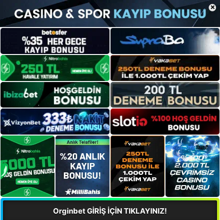
×
Orginbet GİRİŞ İÇİN TIKLAYINIZ!