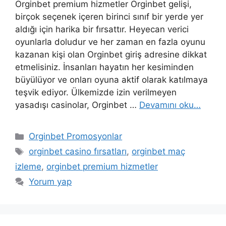
Orginbet premium hizmetler Orginbet gelişi,
birçok seçenek içeren birinci sınıf bir yerde yer
aldığı için harika bir fırsattır. Heyecan verici
oyunlarla doludur ve her zaman en fazla oyunu
kazanan kişi olan Orginbet giriş adresine dikkat
etmelisiniz. İnsanları hayatın her kesiminden
büyülüyor ve onları oyuna aktif olarak katılmaya
teşvik ediyor. Ülkemizde izin verilmeyen
yasadışı casinolar, Orginbet …
Devamını oku…
Kategoriler
Orginbet Promosyonlar
Etiketler
orginbet casino fırsatları
,
orginbet maç
izleme
,
orginbet premium hizmetler
Yorum yap