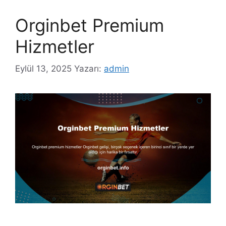
Orginbet Premium
Hizmetler
Eylül 13, 2025
Yazarı:
admin