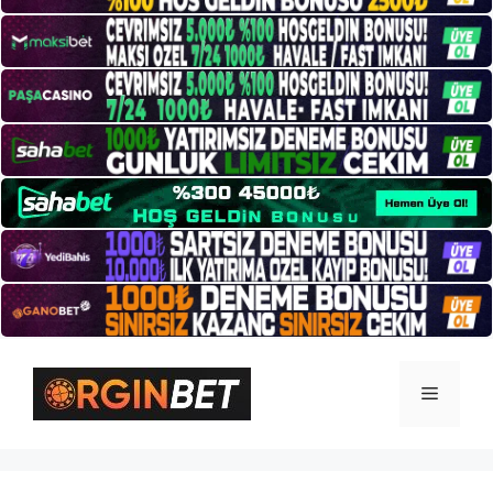
İçeriğe
atla
Menü