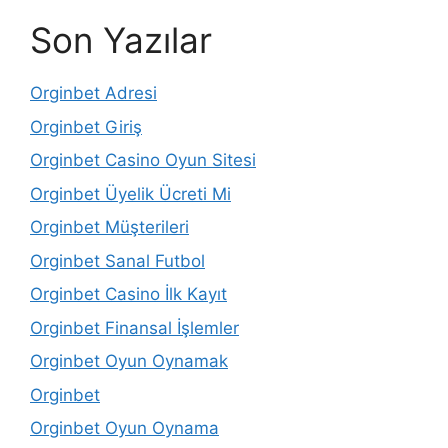
Son Yazılar
Orginbet Adresi
Orginbet Giriş
Orginbet Casino Oyun Sitesi
Orginbet Üyelik Ücreti Mi
Orginbet Müşterileri
Orginbet Sanal Futbol
Orginbet Casino İlk Kayıt
Orginbet Finansal İşlemler
Orginbet Oyun Oynamak
Orginbet
Orginbet Oyun Oynama