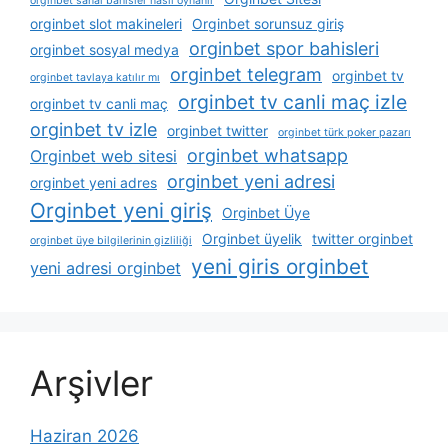
orginbet sanal bahisler nasıl oynanır
orginbet slot makineleri
Orginbet sorunsuz giriş
orginbet spor bahisleri
orginbet sosyal medya
orginbet telegram
orginbet tv
orginbet tavlaya katılır mı
orginbet tv canli maç izle
orginbet tv canli maç
orginbet tv izle
orginbet twitter
orginbet türk poker pazarı
orginbet whatsapp
Orginbet web sitesi
orginbet yeni adresi
orginbet yeni adres
Orginbet yeni giriş
Orginbet Üye
Orginbet üyelik
twitter orginbet
orginbet üye bilgilerinin gizliliği
yeni giris orginbet
yeni adresi orginbet
Arşivler
Haziran 2026