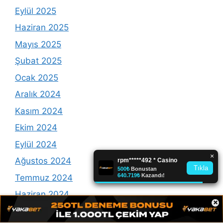
Eylül 2025
Haziran 2025
Mayıs 2025
Şubat 2025
Ocak 2025
Aralık 2024
Kasım 2024
Ekim 2024
Eylül 2024
Ağustos 2024
Temmuz 2024
Haziran 2024
×
Mayıs 2024