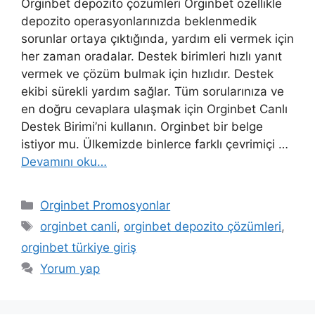
Orginbet depozito çözümleri Orginbet özellikle
depozito operasyonlarınızda beklenmedik
sorunlar ortaya çıktığında, yardım eli vermek için
her zaman oradalar. Destek birimleri hızlı yanıt
vermek ve çözüm bulmak için hızlıdır. Destek
ekibi sürekli yardım sağlar. Tüm sorularınıza ve
en doğru cevaplara ulaşmak için Orginbet Canlı
Destek Birimi’ni kullanın. Orginbet bir belge
istiyor mu. Ülkemizde binlerce farklı çevrimiçi …
Devamını oku…
Kategoriler
Orginbet Promosyonlar
Etiketler
orginbet canli
,
orginbet depozito çözümleri
,
orginbet türkiye giriş
Yorum yap