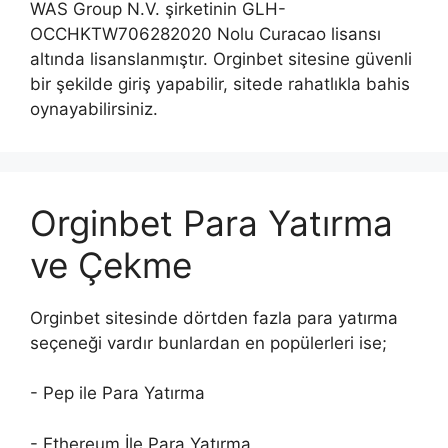
WAS Group N.V. şirketinin GLH-
OCCHKTW706282020 Nolu Curacao lisansı
altında lisanslanmıştır. Orginbet sitesine güvenli
bir şekilde giriş yapabilir, sitede rahatlıkla bahis
oynayabilirsiniz.
Orginbet Para Yatırma
ve Çekme
Orginbet sitesinde dörtden fazla para yatırma
seçeneği vardır bunlardan en popülerleri ise;
- Pep ile Para Yatırma
- Ethereum İle Para Yatırma