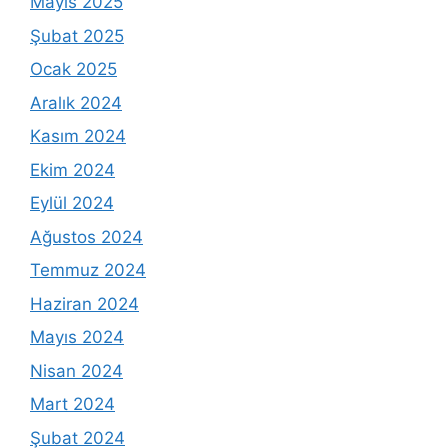
Mayıs 2025
Şubat 2025
Ocak 2025
Aralık 2024
Kasım 2024
Ekim 2024
Eylül 2024
Ağustos 2024
Temmuz 2024
Haziran 2024
Mayıs 2024
Nisan 2024
Mart 2024
Şubat 2024