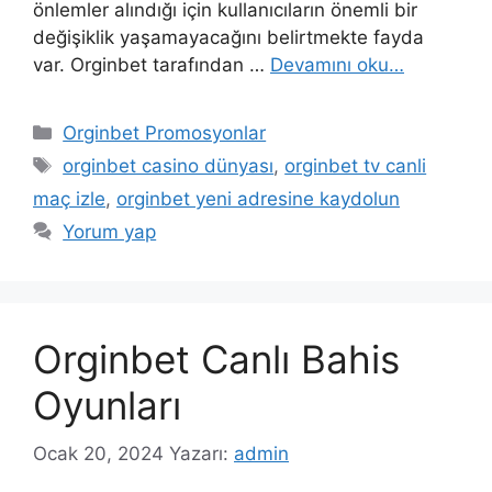
önlemler alındığı için kullanıcıların önemli bir
değişiklik yaşamayacağını belirtmekte fayda
var. Orginbet tarafından …
Devamını oku…
Kategoriler
Orginbet Promosyonlar
Etiketler
orginbet casino dünyası
,
orginbet tv canli
maç izle
,
orginbet yeni adresine kaydolun
Yorum yap
Orginbet Canlı Bahis
Oyunları
Ocak 20, 2024
Yazarı:
admin