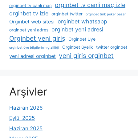
orginbet tv canli maç izle
orginbet tv canli maç
orginbet tv izle
orginbet twitter
orginbet türk poker pazarı
orginbet whatsapp
Orginbet web sitesi
orginbet yeni adresi
orginbet yeni adres
Orginbet yeni giriş
Orginbet Üye
Orginbet üyelik
twitter orginbet
orginbet üye bilgilerinin gizliliği
yeni giris orginbet
yeni adresi orginbet
Arşivler
Haziran 2026
Eylül 2025
Haziran 2025