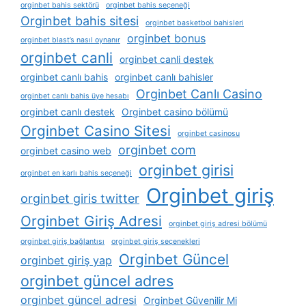
orginbet bahis sektörü
orginbet bahis seçeneği
Orginbet bahis sitesi
orginbet basketbol bahisleri
orginbet bonus
orginbet blast’s nasıl oynanır
orginbet canli
orginbet canli destek
orginbet canlı bahis
orginbet canlı bahisler
Orginbet Canlı Casino
orginbet canlı bahis üye hesabı
orginbet canlı destek
Orginbet casino bölümü
Orginbet Casino Sitesi
orginbet casinosu
orginbet com
orginbet casino web
orginbet girisi
orginbet en karlı bahis seçeneği
Orginbet giriş
orginbet giris twitter
Orginbet Giriş Adresi
orginbet giriş adresi bölümü
orginbet giriş bağlantısı
orginbet giriş seçenekleri
Orginbet Güncel
orginbet giriş yap
orginbet güncel adres
orginbet güncel adresi
Orginbet Güvenilir Mi