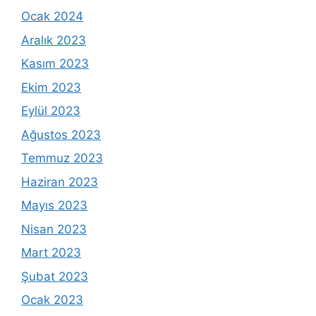
Ocak 2024
Aralık 2023
Kasım 2023
Ekim 2023
Eylül 2023
Ağustos 2023
Temmuz 2023
Haziran 2023
Mayıs 2023
Nisan 2023
Mart 2023
Şubat 2023
Ocak 2023