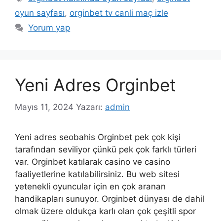
oyun sayfası
,
orginbet tv canli maç izle
Yorum yap
Yeni Adres Orginbet
Mayıs 11, 2024
Yazarı:
admin
Yeni adres seobahis Orginbet pek çok kişi
tarafından seviliyor çünkü pek çok farklı türleri
var. Orginbet katılarak casino ve casino
faaliyetlerine katılabilirsiniz. Bu web sitesi
yetenekli oyuncular için en çok aranan
handikapları sunuyor. Orginbet dünyası de dahil
olmak üzere oldukça karlı olan çok çeşitli spor