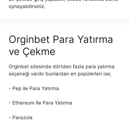
oynayabilirsiniz.
Orginbet Para Yatırma
ve Çekme
Orginbet sitesinde dörtden fazla para yatırma
seçeneği vardır bunlardan en popülerleri ise;
- Pep ile Para Yatırma
- Ethereum İle Para Yatırma
- Parazula