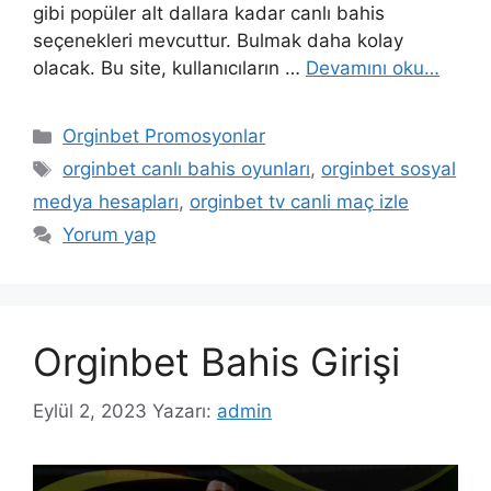
gibi popüler alt dallara kadar canlı bahis
seçenekleri mevcuttur. Bulmak daha kolay
olacak. Bu site, kullanıcıların …
Devamını oku…
Kategoriler
Orginbet Promosyonlar
Etiketler
orginbet canlı bahis oyunları
,
orginbet sosyal
medya hesapları
,
orginbet tv canli maç izle
Yorum yap
Orginbet Bahis Girişi
Eylül 2, 2023
Yazarı:
admin