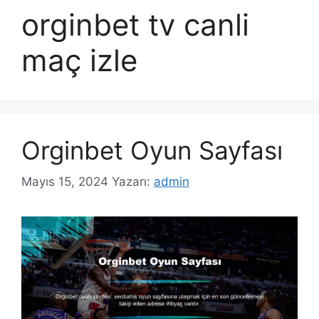
orginbet tv canli
maç izle
Orginbet Oyun Sayfası
Mayıs 15, 2024
Yazarı:
admin