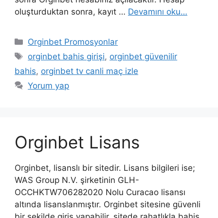
oluşturduktan sonra, kayıt …
Devamını oku…
Kategoriler
Orginbet Promosyonlar
Etiketler
orginbet bahis girişi
,
orginbet güvenilir
bahis
,
orginbet tv canli maç izle
Yorum yap
Orginbet Lisans
Orginbet, lisanslı bir sitedir. Lisans bilgileri ise;
WAS Group N.V. şirketinin GLH-
OCCHKTW706282020 Nolu Curacao lisansı
altında lisanslanmıştır. Orginbet sitesine güvenli
bir şekilde giriş yapabilir, sitede rahatlıkla bahis