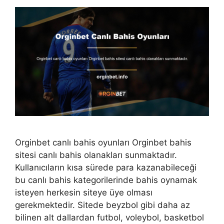
Orginbet canlı bahis oyunları Orginbet bahis
sitesi canlı bahis olanakları sunmaktadır.
Kullanıcıların kısa sürede para kazanabileceği
bu canlı bahis kategorilerinde bahis oynamak
isteyen herkesin siteye üye olması
gerekmektedir. Sitede beyzbol gibi daha az
bilinen alt dallardan futbol, ​​voleybol, basketbol