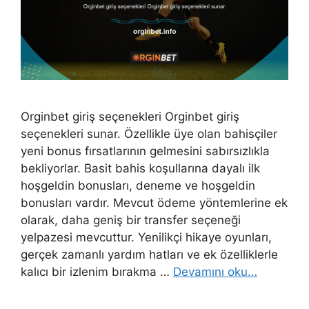
Orginbet giriş seçenekleri Orginbet giriş
seçenekleri sunar. Özellikle üye olan bahisçiler
yeni bonus fırsatlarının gelmesini sabırsızlıkla
bekliyorlar. Basit bahis koşullarına dayalı ilk
hoşgeldin bonusları, deneme ve hoşgeldin
bonusları vardır. Mevcut ödeme yöntemlerine ek
olarak, daha geniş bir transfer seçeneği
yelpazesi mevcuttur. Yenilikçi hikaye oyunları,
gerçek zamanlı yardım hatları ve ek özelliklerle
kalıcı bir izlenim bırakma …
Devamını oku…