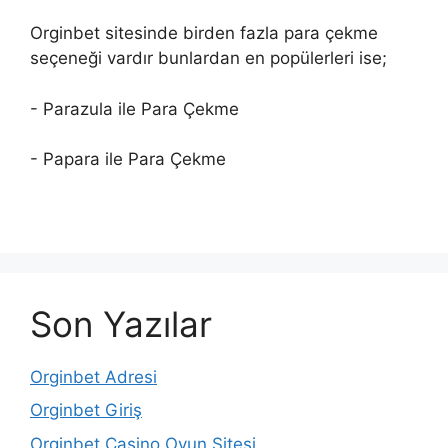
Orginbet sitesinde birden fazla para çekme
seçeneği vardır bunlardan en popülerleri ise;
- Parazula ile Para Çekme
- Papara ile Para Çekme
Son Yazılar
Orginbet Adresi
Orginbet Giriş
Orginbet Casino Oyun Sitesi