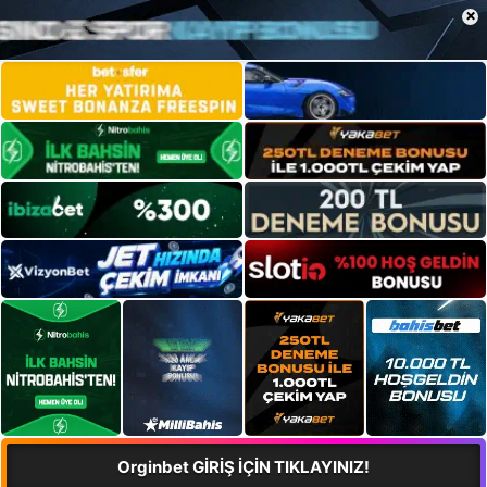
×
Orginbet GİRİŞ İÇİN TIKLAYINIZ!