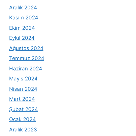
Aralık 2024
Kasım 2024
Ekim 2024
Eylül 2024
Ağustos 2024
Temmuz 2024
Haziran 2024
Mayıs 2024
Nisan 2024
Mart 2024
Şubat 2024
Ocak 2024
Aralık 2023