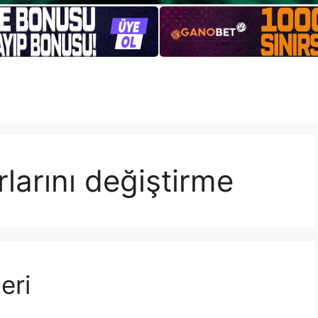
larını değiştirme
eri