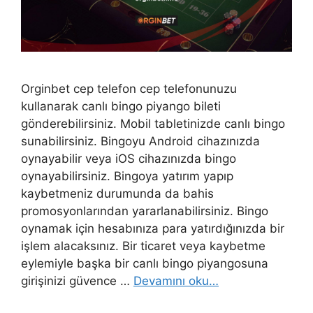
Orginbet cep telefon cep telefonunuzu
kullanarak canlı bingo piyango bileti
gönderebilirsiniz. Mobil tabletinizde canlı bingo
sunabilirsiniz. Bingoyu Android cihazınızda
oynayabilir veya iOS cihazınızda bingo
oynayabilirsiniz. Bingoya yatırım yapıp
kaybetmeniz durumunda da bahis
promosyonlarından yararlanabilirsiniz. Bingo
oynamak için hesabınıza para yatırdığınızda bir
işlem alacaksınız. Bir ticaret veya kaybetme
eylemiyle başka bir canlı bingo piyangosuna
girişinizi güvence …
Devamını oku…