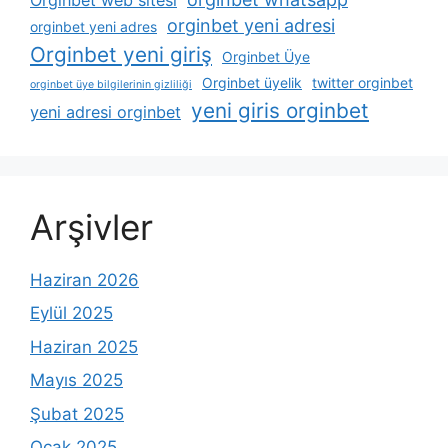
orginbet yeni adresi
orginbet yeni adres
Orginbet yeni giriş
Orginbet Üye
Orginbet üyelik
twitter orginbet
orginbet üye bilgilerinin gizliliği
yeni giris orginbet
yeni adresi orginbet
Arşivler
Haziran 2026
Eylül 2025
Haziran 2025
Mayıs 2025
Şubat 2025
Ocak 2025