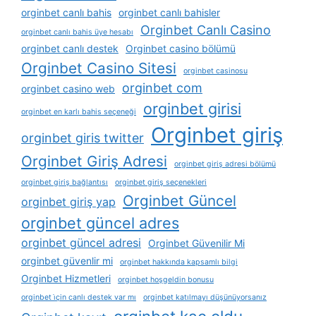
orginbet canlı bahis
orginbet canlı bahisler
Orginbet Canlı Casino
orginbet canlı bahis üye hesabı
orginbet canlı destek
Orginbet casino bölümü
Orginbet Casino Sitesi
orginbet casinosu
orginbet com
orginbet casino web
orginbet girisi
orginbet en karlı bahis seçeneği
Orginbet giriş
orginbet giris twitter
Orginbet Giriş Adresi
orginbet giriş adresi bölümü
orginbet giriş bağlantısı
orginbet giriş seçenekleri
Orginbet Güncel
orginbet giriş yap
orginbet güncel adres
orginbet güncel adresi
Orginbet Güvenilir Mi
orginbet güvenlir mi
orginbet hakkında kapsamlı bilgi
Orginbet Hizmetleri
orginbet hoşgeldin bonusu
orginbet i̇çin canlı destek var mı
orginbet katılmayı düşünüyorsanız