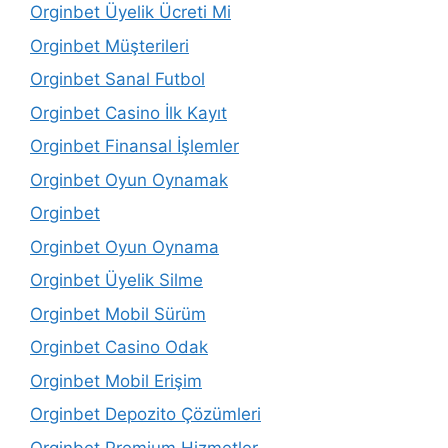
Orginbet Üyelik Ücreti Mi
Orginbet Müşterileri
Orginbet Sanal Futbol
Orginbet Casino İlk Kayıt
Orginbet Finansal İşlemler
Orginbet Oyun Oynamak
Orginbet
Orginbet Oyun Oynama
Orginbet Üyelik Silme
Orginbet Mobil Sürüm
Orginbet Casino Odak
Orginbet Mobil Erişim
Orginbet Depozito Çözümleri
Orginbet Premium Hizmetler