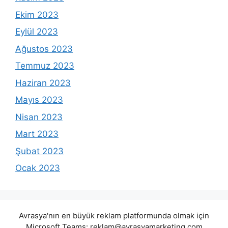
Ekim 2023
Eylül 2023
Ağustos 2023
Temmuz 2023
Haziran 2023
Mayıs 2023
Nisan 2023
Mart 2023
Şubat 2023
Ocak 2023
Avrasya'nın en büyük reklam platformunda olmak için
Microsoft Teams:
reklam@avrasyamarketing.com