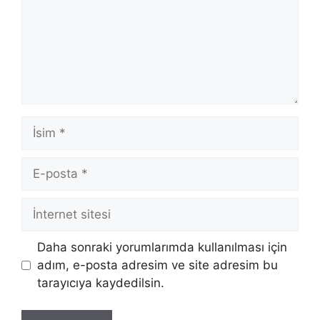
İsim
E-
posta
İnternet
sitesi
Daha sonraki yorumlarımda kullanılması için
adım, e-posta adresim ve site adresim bu
tarayıcıya kaydedilsin.