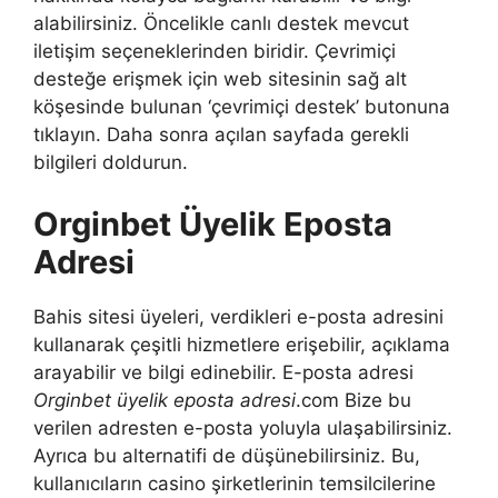
alabilirsiniz. Öncelikle canlı destek mevcut
iletişim seçeneklerinden biridir. Çevrimiçi
desteğe erişmek için web sitesinin sağ alt
köşesinde bulunan ‘çevrimiçi destek’ butonuna
tıklayın. Daha sonra açılan sayfada gerekli
bilgileri doldurun.
Orginbet Üyelik Eposta
Adresi
Bahis sitesi üyeleri, verdikleri e-posta adresini
kullanarak çeşitli hizmetlere erişebilir, açıklama
arayabilir ve bilgi edinebilir. E-posta adresi
Orginbet üyelik eposta adresi
.com Bize bu
verilen adresten e-posta yoluyla ulaşabilirsiniz.
Ayrıca bu alternatifi de düşünebilirsiniz. Bu,
kullanıcıların casino şirketlerinin temsilcilerine