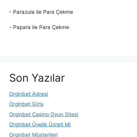
- Parazula ile Para Çekme
- Papara ile Para Çekme
Son Yazılar
Orginbet Adresi
Orginbet Giriş
Orginbet Casino Oyun Sitesi
Orginbet Üyelik Ücreti Mi
Orginbet Müşterileri