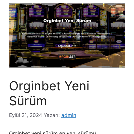
Orginbet Yeni
Sürüm
Eylül 21, 2024
Yazarı:
admin
Orginbet yeni sürüm en yeni sürümü