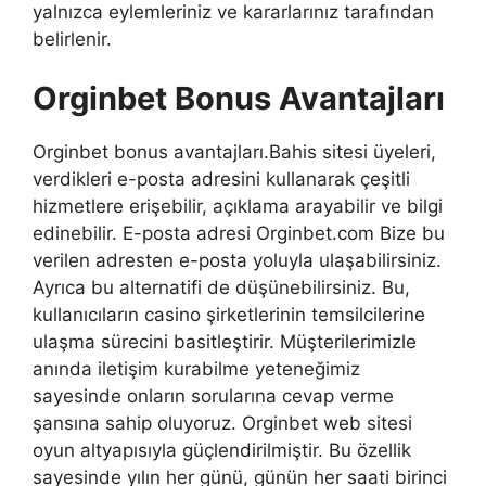
yalnızca eylemleriniz ve kararlarınız tarafından
belirlenir.
Orginbet Bonus Avantajları
Orginbet bonus avantajları.Bahis sitesi üyeleri,
verdikleri e-posta adresini kullanarak çeşitli
hizmetlere erişebilir, açıklama arayabilir ve bilgi
edinebilir. E-posta adresi Orginbet.com Bize bu
verilen adresten e-posta yoluyla ulaşabilirsiniz.
Ayrıca bu alternatifi de düşünebilirsiniz. Bu,
kullanıcıların casino şirketlerinin temsilcilerine
ulaşma sürecini basitleştirir. Müşterilerimizle
anında iletişim kurabilme yeteneğimiz
sayesinde onların sorularına cevap verme
şansına sahip oluyoruz. Orginbet web sitesi
oyun altyapısıyla güçlendirilmiştir. Bu özellik
sayesinde yılın her günü, günün her saati birinci