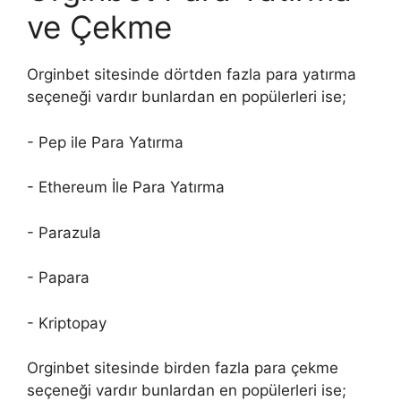
ve Çekme
Orginbet sitesinde dörtden fazla para yatırma
seçeneği vardır bunlardan en popülerleri ise;
- Pep ile Para Yatırma
- Ethereum İle Para Yatırma
- Parazula
- Papara
- Kriptopay
Orginbet sitesinde birden fazla para çekme
seçeneği vardır bunlardan en popülerleri ise;