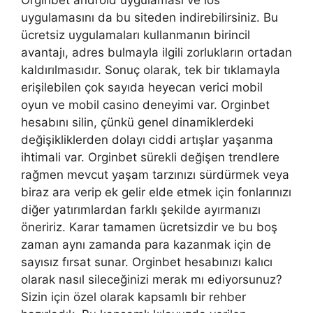
Orginbet android uygulaması ve ios
uygulamasını da bu siteden indirebilirsiniz. Bu
ücretsiz uygulamaları kullanmanın birincil
avantajı, adres bulmayla ilgili zorlukların ortadan
kaldırılmasıdır. Sonuç olarak, tek bir tıklamayla
erişilebilen çok sayıda heyecan verici mobil
oyun ve mobil casino deneyimi var. Orginbet
hesabını silin, çünkü genel dinamiklerdeki
değişikliklerden dolayı ciddi artışlar yaşanma
ihtimali var. Orginbet sürekli değişen trendlere
rağmen mevcut yaşam tarzınızı sürdürmek veya
biraz ara verip ek gelir elde etmek için fonlarınızı
diğer yatırımlardan farklı şekilde ayırmanızı
öneririz. Karar tamamen ücretsizdir ve bu boş
zaman aynı zamanda para kazanmak için de
sayısız fırsat sunar. Orginbet hesabınızı kalıcı
olarak nasıl sileceğinizi merak mı ediyorsunuz?
Sizin için özel olarak kapsamlı bir rehber