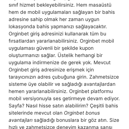
sınıf hizmet bekleyebilirsiniz. Hem masaüstü
hem de mobil uygulamaları sağlayan bir bahis
adresine sahip olmak her zaman uygun
lokasyonda bahis yapmanızı sağlayacaktır.
Orginbet giriş adresinizi kullanarak tüm bu
fırsatlardan yararlanabilirsiniz. Orginbet mobil
uygulaması güvenli bir şekilde kupon
oluşturmanızı sağlar. Üstelik herhangi bir
uygulama indirmenize de gerek yok. Mevcut
Orginbet giriş adresinize erişmek için
tarayıcınızın adres çubuğuna girin. Zahmetsizce
sisteme üye olabilir ve sağladığı avantajlardan
hemen yararlanabilirsiniz. Orginbet platformu
mobil versiyonuyla ses getirmeye devam ediyor.
Sayfa? Nasıl hisse satın alabilirim? Çeşitli bahis
sitelerinde mevcut olan
Orginbet bonus
avantajları
sağladığı bonuslara bir göz atın. Size
hızlı ve zahmetsizce deneyim kazanma şansı