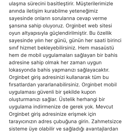
ulaşma sürecini basitleştirir. Müşterilerimizle
anında iletişim kurabilme yeteneğimiz
sayesinde onların sorularına cevap verme
şansına sahip oluyoruz. Orginbet web sitesi
oyun altyapısıyla güçlendirilmiştir. Bu özellik
sayesinde yılın her günü, günün her saati birinci
sınıf hizmet bekleyebilirsiniz. Hem masaüstü
hem de mobil uygulamaları sağlayan bir bahis
adresine sahip olmak her zaman uygun
lokasyonda bahis yapmanızı sağlayacaktır.
Orginbet giriş adresinizi kullanarak tüm bu
fırsatlardan yararlanabilirsiniz. Orginbet mobil
uygulaması güvenli bir şekilde kupon
oluşturmanızı sağlar. Üstelik herhangi bir
uygulama indirmenize de gerek yok. Mevcut
Orginbet giriş adresinize erişmek için
tarayıcınızın adres çubuğuna girin. Zahmetsizce
sisteme üye olabilir ve sağladığı avantajlardan