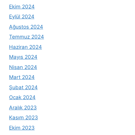
Ekim 2024
Eylül 2024
Ağustos 2024
Temmuz 2024
Haziran 2024
Mayıs 2024
Nisan 2024
Mart 2024
Şubat 2024
Ocak 2024
Aralık 2023
Kasım 2023
Ekim 2023