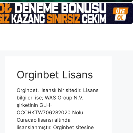
Orginbet Lisans
Orginbet, lisanslı bir sitedir. Lisans
bilgileri ise; WAS Group N.V.
şirketinin GLH-
OCCHKTW706282020 Nolu
Curacao lisansı altında
lisanslanmıştır. Orginbet sitesine