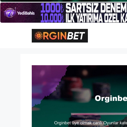
İçeriğe
atla