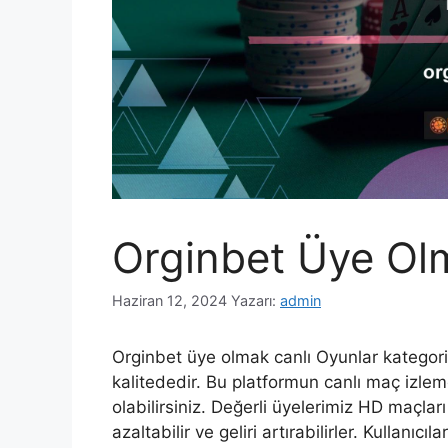
Orginbet Üye Ol
Haziran 12, 2024
Yazarı:
admin
Orginbet üye olmak canlı Oyunlar kategori
kalitededir. Bu platformun canlı maç izlem
olabilirsiniz. Değerli üyelerimiz HD maçları
azaltabilir ve geliri artırabilirler. Kullanıcı