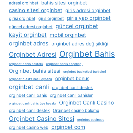
bahis sitesi orginbet
adresi orginbet
casino sitesi orginbet
giris adresi orginbet
giris yap orginbet
girisi orginbet
giris orginbet
güncel orginbet
güncel adresi orginbet
kayit orginbet
mobil orginbet
orginbet adres
orginbet adres değişikliği
Orginbet Bahis
Orginbet Adresi
orginbet bahis sektörü
orginbet bahis seçeneği
Orginbet bahis sitesi
orginbet basketbol bahisleri
orginbet bonus
orginbet blast’s nasıl oynanır
orginbet canli
orginbet canli destek
orginbet canlı bahis
orginbet canlı bahisler
Orginbet Canlı Casino
orginbet canlı bahis üye hesabı
orginbet canlı destek
Orginbet casino bölümü
Orginbet Casino Sitesi
orginbet casinosu
orginbet com
orginbet casino web