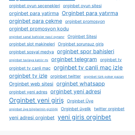
orginbet oyun seçenekleri
orginbet oyun sitesi
Orginbet para yatırma
orginbet para yatirma
orginbet para çekme
orginbet promosyon
orginbet promosyon kodu
Orginbet Sitesi
orginbet sanal bahisler nasıl oynanır
orginbet slot makineleri
Orginbet sorunsuz giriş
orginbet spor bahisleri
orginbet sosyal medya
orginbet telegram
orginbet tv
orginbet tavlaya katılır mı
orginbet tv canli maç izle
orginbet tv canli maç
orginbet tv izle
orginbet twitter
orginbet türk poker pazarı
orginbet whatsapp
Orginbet web sitesi
orginbet yeni adresi
orginbet yeni adres
Orginbet yeni giriş
Orginbet Üye
Orginbet üyelik
twitter orginbet
orginbet üye bilgilerinin gizliliği
yeni giris orginbet
yeni adresi orginbet