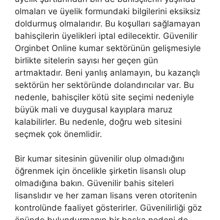
olmaları ve üyelik formundaki bilgilerini eksiksiz
doldurmuş olmalarıdır. Bu koşulları sağlamayan
bahisçilerin üyelikleri iptal edilecektir. Güvenilir
Orginbet Online kumar sektörünün gelişmesiyle
birlikte sitelerin sayısı her geçen gün
artmaktadır. Beni yanlış anlamayın, bu kazançlı
sektörün her sektöründe dolandırıcılar var. Bu
nedenle, bahisçiler kötü site seçimi nedeniyle
büyük mali ve duygusal kayıplara maruz
kalabilirler. Bu nedenle, doğru web sitesini
seçmek çok önemlidir.
Bir kumar sitesinin güvenilir olup olmadığını
öğrenmek için öncelikle şirketin lisanslı olup
olmadığına bakın. Güvenilir bahis siteleri
lisanslıdır ve her zaman lisans veren otoritenin
kontrolünde faaliyet gösterirler. Güvenilirliği göz