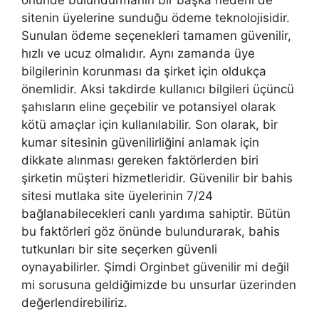
önünde bulundurmanın bir başka nedeni de
sitenin üyelerine sunduğu ödeme teknolojisidir.
Sunulan ödeme seçenekleri tamamen güvenilir,
hızlı ve ucuz olmalıdır. Aynı zamanda üye
bilgilerinin korunması da şirket için oldukça
önemlidir. Aksi takdirde kullanıcı bilgileri üçüncü
şahısların eline geçebilir ve potansiyel olarak
kötü amaçlar için kullanılabilir. Son olarak, bir
kumar sitesinin güvenilirliğini anlamak için
dikkate alınması gereken faktörlerden biri
şirketin müşteri hizmetleridir. Güvenilir bir bahis
sitesi mutlaka site üyelerinin 7/24
bağlanabilecekleri canlı yardıma sahiptir. Bütün
bu faktörleri göz önünde bulundurarak, bahis
tutkunları bir site seçerken güvenli
oynayabilirler. Şimdi Orginbet güvenilir mi değil
mi sorusuna geldiğimizde bu unsurlar üzerinden
değerlendirebiliriz.