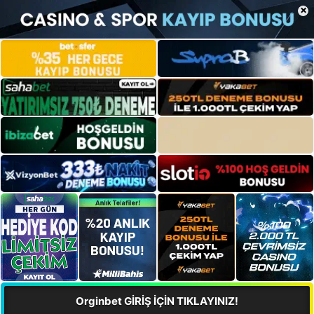
×
Orginbet GİRİŞ İÇİN TIKLAYINIZ!