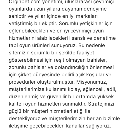
Orginbet.com yönetimi, uluslararası çevrimiçi
oyunlarda uzun yıllara dayanan deneyime
sahiptir ve yıllar içinde en iyi markaları
yetiştirmiş bir ekiptir. Sorumlu yetişkinler için
eğlenebilecekleri ve en iyi çevrimiçi oyun
hizmetlerini alabilecekleri lisanslı ve denetime
tabi oyun ürünleri sunuyoruz. Bu nedenle
sitemizin sorumlu bir şekilde faaliyet
gösterebilmesi için reşit olmayan bahisler,
zorunlu bahisler ve dolandırıcılığın önlenmesi
için şirket bünyesinde belirli açık koşullar ve
prosedürler oluşturulmuştur. Misyonumuz,
müşterilerimize kullanımı kolay, eğlenceli, adil,
düzenlenmiş ve güvenilir bir ortamda yüksek
kaliteli oyun hizmetleri sunmaktır. Stratejimizi
güçlü bir müşteri hizmetleri etiği ile
destekliyoruz ve müşterilerimizin her an bizimle
iletişime geçebilecekleri kanallar sağlıyoruz.