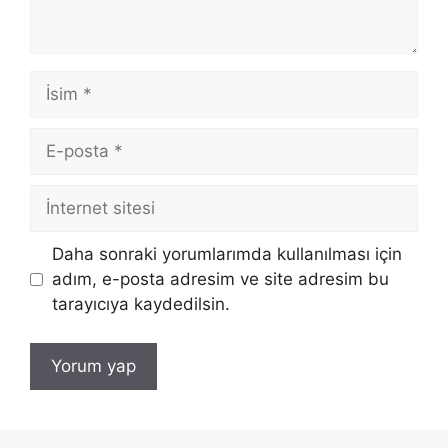
İsim
E-
posta
İnternet
sitesi
Daha sonraki yorumlarımda kullanılması için
adım, e-posta adresim ve site adresim bu
tarayıcıya kaydedilsin.