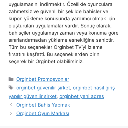
uygulamasını indirmektir. Özellikle oyunculara
zahmetsiz ve güvenli bir şekilde bahisler ve
kupon yükleme konusunda yardımcı olmak için
oluşturulan uygulamalar vardır. Sonuç olarak,
bahisçiler uygulamayı zaman veya konuma göre
sınırlandırmadan yükleme esnekliğine sahiptir.
Tüm bu seçenekler Orginbet TV’yi izleme
fırsatını keşfetti. Bu seçeneklerden birini
seçerek bir Orginbet olabilirsiniz.
Kategoriler
Orginbet Promosyonlar
Etiketler
orginbet güvenilir şirket
,
orginbet nasıl giriş
yapılır güvenilir şirket
,
orginbet yeni adres
Orginbet Bahis Yapmak
Orginbet Oyun Markası