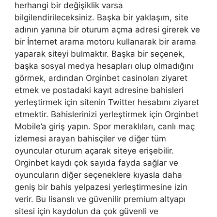
herhangi bir değişiklik varsa
bilgilendirileceksiniz. Başka bir yaklaşım, site
adının yanına bir oturum açma adresi girerek ve
bir İnternet arama motoru kullanarak bir arama
yaparak siteyi bulmaktır. Başka bir seçenek,
başka sosyal medya hesapları olup olmadığını
görmek, ardından Orginbet casinoları ziyaret
etmek ve postadaki kayıt adresine bahisleri
yerleştirmek için sitenin Twitter hesabını ziyaret
etmektir. Bahislerinizi yerleştirmek için Orginbet
Mobile’a giriş yapın. Spor meraklıları, canlı maç
izlemesi arayan bahisçiler ve diğer tüm
oyuncular oturum açarak siteye erişebilir.
Orginbet kaydı çok sayıda fayda sağlar ve
oyuncuların diğer seçeneklere kıyasla daha
geniş bir bahis yelpazesi yerleştirmesine izin
verir. Bu lisanslı ve güvenilir premium altyapı
sitesi için kaydolun da çok güvenli ve