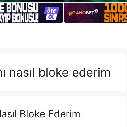
ı nasıl bloke ederim
asıl Bloke Ederim