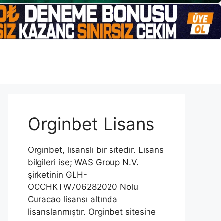
Orginbet Lisans
Orginbet, lisanslı bir sitedir. Lisans
bilgileri ise; WAS Group N.V.
şirketinin GLH-
OCCHKTW706282020 Nolu
Curacao lisansı altında
lisanslanmıştır. Orginbet sitesine