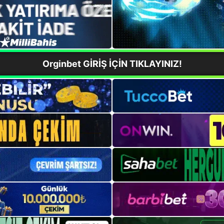
Orginbet GİRİŞ İÇİN TIKLAYINIZ!