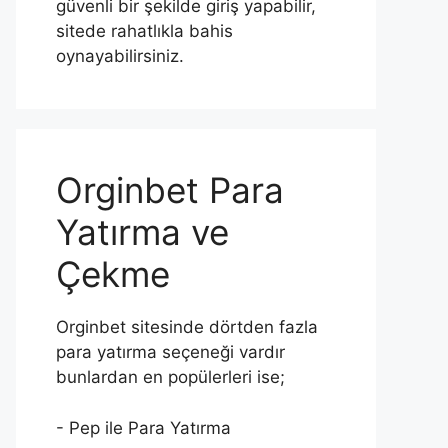
güvenli bir şekilde giriş yapabilir,
sitede rahatlıkla bahis
oynayabilirsiniz.
Orginbet Para
Yatırma ve
Çekme
Orginbet sitesinde dörtden fazla
para yatırma seçeneği vardır
bunlardan en popülerleri ise;
- Pep ile Para Yatırma