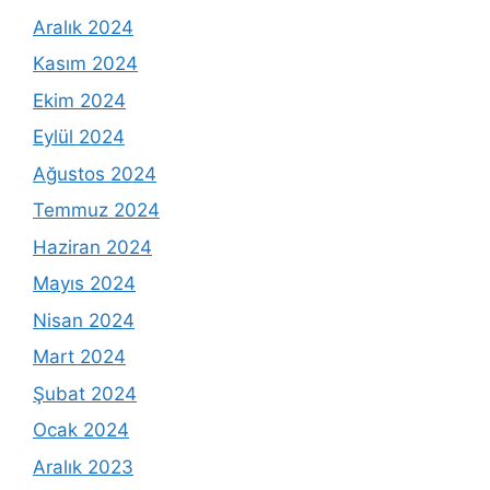
Aralık 2024
Kasım 2024
Ekim 2024
Eylül 2024
Ağustos 2024
Temmuz 2024
Haziran 2024
Mayıs 2024
Nisan 2024
Mart 2024
Şubat 2024
Ocak 2024
Aralık 2023