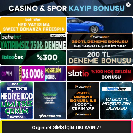
×
Orginbet GİRİŞ İÇİN TIKLAYINIZ!