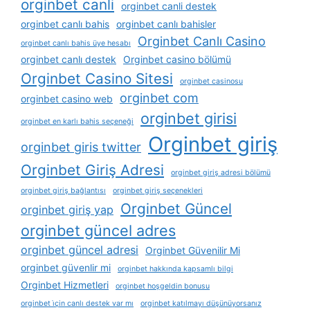
orginbet canli
orginbet canli destek
orginbet canlı bahis
orginbet canlı bahisler
Orginbet Canlı Casino
orginbet canlı bahis üye hesabı
orginbet canlı destek
Orginbet casino bölümü
Orginbet Casino Sitesi
orginbet casinosu
orginbet com
orginbet casino web
orginbet girisi
orginbet en karlı bahis seçeneği
Orginbet giriş
orginbet giris twitter
Orginbet Giriş Adresi
orginbet giriş adresi bölümü
orginbet giriş bağlantısı
orginbet giriş seçenekleri
Orginbet Güncel
orginbet giriş yap
orginbet güncel adres
orginbet güncel adresi
Orginbet Güvenilir Mi
orginbet güvenlir mi
orginbet hakkında kapsamlı bilgi
Orginbet Hizmetleri
orginbet hoşgeldin bonusu
orginbet i̇çin canlı destek var mı
orginbet katılmayı düşünüyorsanız