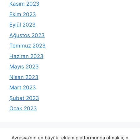
Kasım 2023
Ekim 2023
Eylül 2023
Ağustos 2023
Temmuz 2023
Haziran 2023
Mayıs 2023
Nisan 2023
Mart 2023
Şubat 2023
Ocak 2023
Avrasya'nın en büyük reklam platformunda olmak için