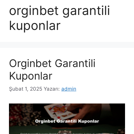
orginbet garantili
kuponlar
Orginbet Garantili
Kuponlar
Şubat 1, 2025
Yazarı:
admin